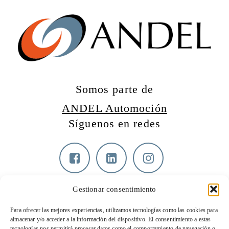
Somos parte de
ANDEL Automoción
Síguenos en redes
Gestionar consentimiento
Contacta con nosotros
Para ofrecer las mejores experiencias, utilizamos tecnologías como las cookies para
almacenar y/o acceder a la información del dispositivo. El consentimiento a estas
T: 915 062 350
tecnologías nos permitirá procesar datos como el comportamiento de navegación o