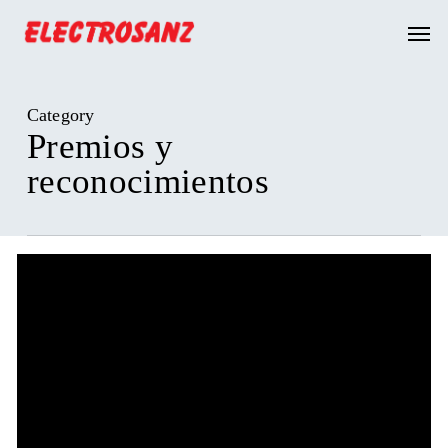
Skip
Men
to
main
content
Category
Premios y
reconocimientos